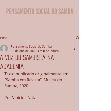
Post
Pensamento Social do Samba
30 de out. de 2020
3 min de leitura
A voz do sambista na
academia
Texto publicado originalmente em 
"Samba em Revista", Museu do 
Samba, 2020
Por Vinícius Natal